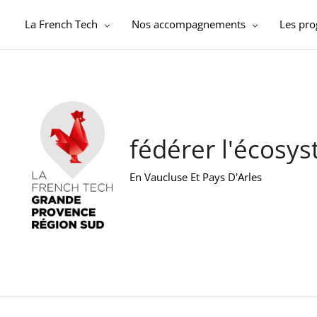
Aller
au
La French Tech
Nos accompagnements
Les pr
contenu
fédérer l'écosy
En Vaucluse Et Pays D'Arles