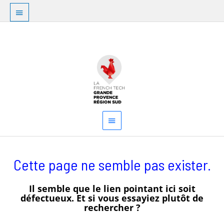
Aller
Au
au
dessus
contenu
Menu
de
principal
l'en-
tête
Cette page ne semble pas exister.
Il semble que le lien pointant ici soit
défectueux. Et si vous essayiez plutôt de
rechercher ?