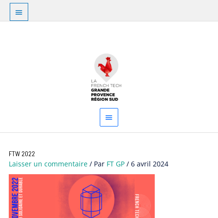
Aller
Au
au
dessus
contenu
Menu
de
principal
l'en-
tête
FTW 2022
Laisser un commentaire
/ Par
FT GP
/
6 avril 2024