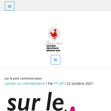
Aller
Au
au
dessus
contenu
Menu
de
principal
l'en-
tête
sur le pont communication
Laisser un commentaire
/ Par
FT GP
/
22 octobre 2021