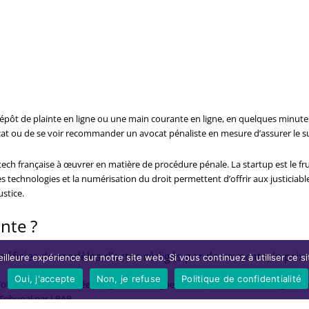
 dépôt de plainte en ligne ou une main courante en ligne, en quelques minu
t ou de se voir recommander un avocat pénaliste en mesure d’assurer le suiv
tech française à œuvrer en matière de procédure pénale. La startup est le fr
s technologies et la numérisation du droit permettent d’offrir aux justiciabl
ustice.
inte ?
ficier de modèles d’actes rédigés par des avocats, le prix de
illeure expérience sur notre site web. Si vous continuez à utiliser ce 
Oui, j'accepte
Non, je refuse
Politique de confidentialité
otre plainte est éditée en ligne. Vous signez votre plainte avec une signat
 Tribunal par LRAR.