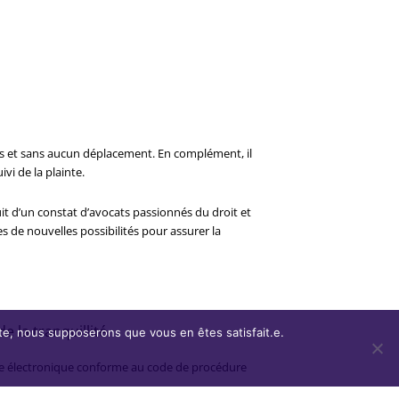
tes et sans aucun déplacement. En complément, il
i de la plainte.
uit d’un constat d’avocats passionnés du droit et
es de nouvelles possibilités pour assurer la
 la tranquillité.
site, nous supposerons que vous en êtes satisfait.e.
ure électronique conforme au code de procédure