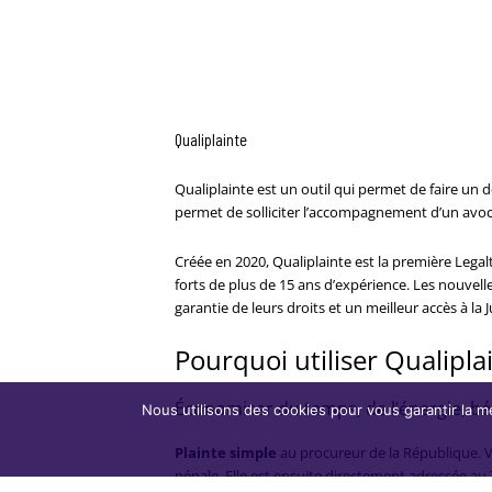
Qualiplainte
Qualiplainte est un outil qui permet de faire un
permet de solliciter l’accompagnement d’un avoca
Créée en 2020, Qualiplainte est la première Legal
forts de plus de 15 ans d’expérience. Les nouvelle
garantie de leurs droits et un meilleur accès à la J
Pourquoi utiliser Qualipla
Économiser du temps, de l’énergie, béné
Nous utilisons des cookies pour vous garantir la me
Plainte simple
au procureur de la République. V
pénale. Elle est ensuite directement adressée au