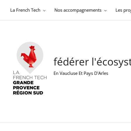
Aller
au
La French Tech
Nos accompagnements
Les pr
contenu
fédérer l'écosy
En Vaucluse Et Pays D'Arles