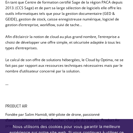
En tant que Centre de formation certifié Sage de la région PACA depuis
2013. (CCS Sage) et de part sa large sélection de logiciels elle offre les
outils informatiques tels que pour la gestion documentaire (GED &
GEIDE), gestion de stock, caisse enregistreuse numérique, logiciel de
gestion d’entreprise, workflow, suivi de tache…
Afin d’éclaircir la notion de cloud au plus grand nombre, l’entreprise a
choisi de développer une offre simple, et sécurisée adaptée à tous les
types d’entreprises.
Le calcul de son offre de solutions hébergées, le Cloud by Optima, ne se
fait pas par rapport aux ressources techniques nécessaires mais par le
nombre d’utilisateur concerné par la solution.
__
PRODUCT AIR
Fondée par Salim Hamidi, télé-pilote de drone, passionné
d’aeromodélisme et Estelle Faucher, chargée du cadrage, Product Air
propose des prises de vues aériennes via des drones.
Nous utilisons des cookies pour vous garantir la meilleure
expérience sur notre site web. Si vous continuez à utiliser ce