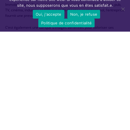
Immobilier, hôtellerie, patrimoine et tourisme, événementiel, sport, pub,
site, nous supposerons que vous en êtes satisfait.e.
TV, cinéma, industrie et BTP, suivis de chantier, captations sol, l’entreprise
Oui, j'accepte
Non, je refuse
fournit une prestation de A à Z.
Politique de confidentialité
C’est également une banque d’images aériennes pour valoriser ses
projets.
__
Rapport d'activité 2023
(pdf)