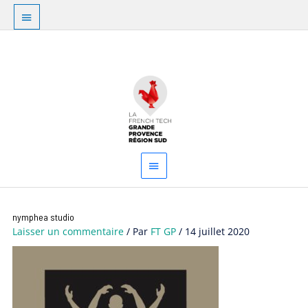
Aller
Au
au
dessus
contenu
Menu
de
principal
l'en-
tête
nymphea studio
Laisser un commentaire
/ Par
FT GP
/
14 juillet 2020