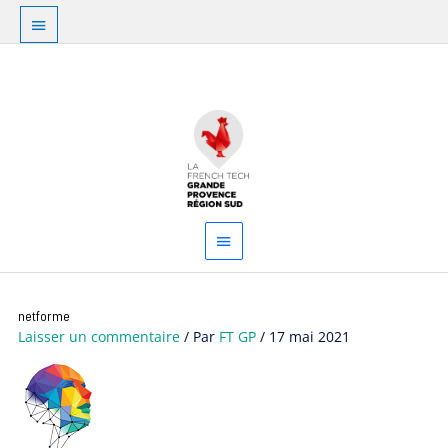
Aller
Au
au
dessus
contenu
Menu
de
principal
l'en-
tête
netforme
Laisser un commentaire
/ Par
FT GP
/
17 mai 2021