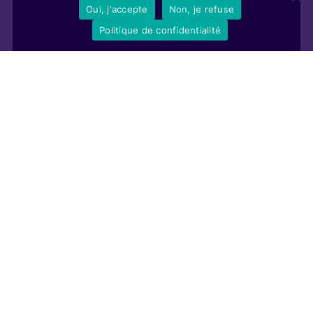
Oui, j'accepte
Non, je refuse
Politique de confidentialité
Afpa
Depuis plus de 65 ans, l’
Afpa
est le premier organisme de formation
professionnelle qualifiante. Elle est devenue depuis le 1er janvier 2017
Agence nationale pour la formation professionnelle des adultes. L’Afpa est au
service du développement économique, de la croissance et de la compétitivité
des entreprises en formant aux compétences dont elles ont besoin. L’Afpa se
déploie en de nombreux centres en France dont celui d’Avignon Le Pontet.
Centre Avignon Le Pontet