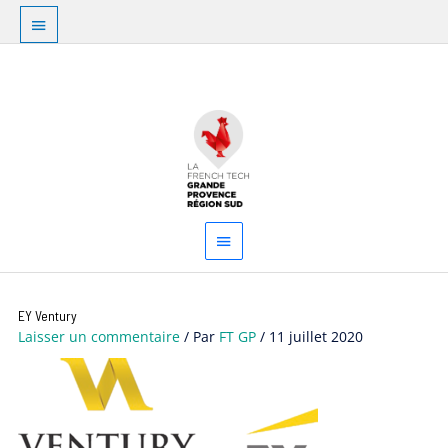
Aller
Au
au
dessus
contenu
Menu
de
principal
l'en-
tête
Navigation
EY Ventury
des
Laisser un commentaire
/ Par
FT GP
/
11 juillet 2020
articles