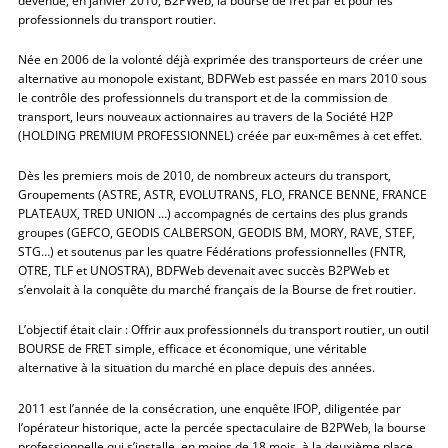
devenue, en janvier 2010, B2PWeb, la bourse de fret par et pour les
professionnels du transport routier.
Née en 2006 de la volonté déjà exprimée des transporteurs de créer une
alternative au monopole existant, BDFWeb est passée en mars 2010 sous
le contrôle des professionnels du transport et de la commission de
transport, leurs nouveaux actionnaires au travers de la Société H2P
(HOLDING PREMIUM PROFESSIONNEL) créée par eux-mêmes à cet effet.
Dès les premiers mois de 2010, de nombreux acteurs du transport,
Groupements (ASTRE, ASTR, EVOLUTRANS, FLO, FRANCE BENNE, FRANCE
PLATEAUX, TRED UNION …) accompagnés de certains des plus grands
groupes (GEFCO, GEODIS CALBERSON, GEODIS BM, MORY, RAVE, STEF,
STG…) et soutenus par les quatre Fédérations professionnelles (FNTR,
OTRE, TLF et UNOSTRA), BDFWeb devenait avec succès B2PWeb et
s’envolait à la conquête du marché français de la Bourse de fret routier.
L’objectif était clair : Offrir aux professionnels du transport routier, un outil
BOURSE de FRET simple, efficace et économique, une véritable
alternative à la situation du marché en place depuis des années.
2011 est l’année de la consécration, une enquête IFOP, diligentée par
l’opérateur historique, acte la percée spectaculaire de B2PWeb, la bourse
professionnelle qui s’installe, en moins de 18 mois, à la deuxième place