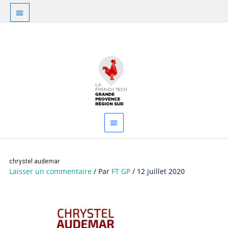
Aller
Au
au
dessus
contenu
Menu
de
principal
l'en-
tête
Navigation
chrystel audemar
des
Laisser un commentaire
/ Par
FT GP
/
12 juillet 2020
articles