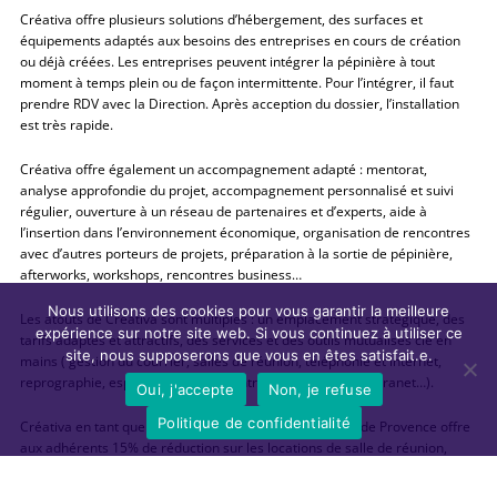
Créativa offre plusieurs solutions d’hébergement, des surfaces et
équipements adaptés aux besoins des entreprises en cours de création
ou déjà créées. Les entreprises peuvent intégrer la pépinière à tout
moment à temps plein ou de façon intermittente. Pour l’intégrer, il faut
prendre RDV avec la Direction. Après acception du dossier, l’installation
est très rapide.
Créativa offre également un accompagnement adapté : mentorat,
analyse approfondie du projet, accompagnement personnalisé et suivi
régulier, ouverture à un réseau de partenaires et d’experts, aide à
l’insertion dans l’environnement économique, organisation de rencontres
avec d’autres porteurs de projets, préparation à la sortie de pépinière,
afterworks, workshops, rencontres business…
Nous utilisons des cookies pour vous garantir la meilleure
Les atouts de Créativa sont multiples : un emplacement stratégique, des
expérience sur notre site web. Si vous continuez à utiliser ce
tarifs adaptés et attractifs, des services et des outils mutualisés clé en
site, nous supposerons que vous en êtes satisfait.e.
mains ( gestion du courrier, salles de réunion, téléphonie et internet,
reprographie, espace convivialité, entretien des locaux, extranet…).
Oui, j'accepte
Non, je refuse
Politique de confidentialité
Créativa en tant que partenaire de la French Tech Grande Provence offre
aux adhérents 15% de réduction sur les locations de salle de réunion,
15% de réduction sur les 6 premiers mois de location d’un bureau partagé
et 10% sur les 6 premiers mois de location du futur espace collaboratif;