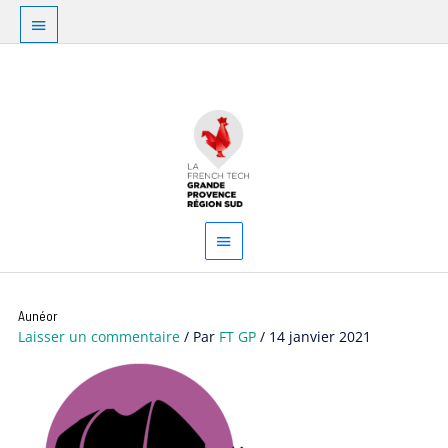
Aller
Au
au
dessus
contenu
Menu
de
principal
l'en-
tête
Aunéor
Laisser un commentaire
/ Par
FT GP
/
14 janvier 2021