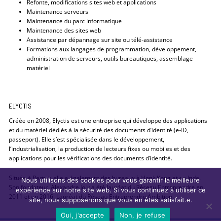
Refonte, modifications sites web et applications
Maintenance serveurs
Maintenance du parc informatique
Maintenance des sites web
Assistance par dépannage sur site ou télé-assistance
Formations aux langages de programmation, développement,
administration de serveurs, outils bureautiques, assemblage
matériel
ELYCTIS
Créée en 2008, Elyctis est une entreprise qui développe des applications
et du matériel dédiés à la sécurité des documents d’identité (e-ID,
passeport). Elle s’est spécialisée dans le développement,
l’industrialisation, la production de lecteurs fixes ou mobiles et des
applications pour les vérifications des documents d’identité.
Située à Pertuis elle a également des bureaux à Honk Kong et en Inde.
Nous utilisons des cookies pour vous garantir la meilleure
Son fondateur, Alexandre Joly a été lauréat du Réseau Entreprendre en
expérience sur notre site web. Si vous continuez à utiliser ce
2011 et en 2016, Lauréat du Réseau Entreprendre Ambition.
site, nous supposerons que vous en êtes satisfait.e.
Oui, j'accepte
Non, je refuse