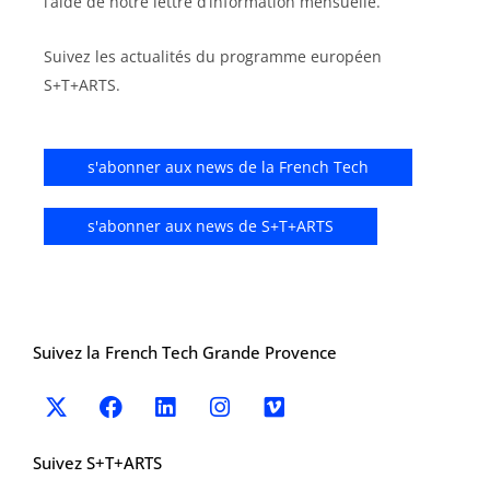
l’aide de notre lettre d’information mensuelle.
Suivez les actualités du programme européen
S+T+ARTS.
s'abonner aux news de la French Tech
s'abonner aux news de S+T+ARTS
Suivez la French Tech Grande Provence
X
F
L
I
V
-
a
i
n
i
t
c
n
s
m
w
e
k
t
e
Suivez S+T+ARTS
i
b
e
a
o