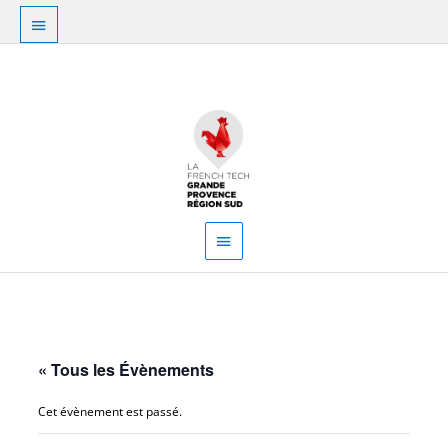
Aller
Au
au
dessus
contenu
Menu
de
principal
l'en-
tête
« Tous les Évènements
Cet évènement est passé.