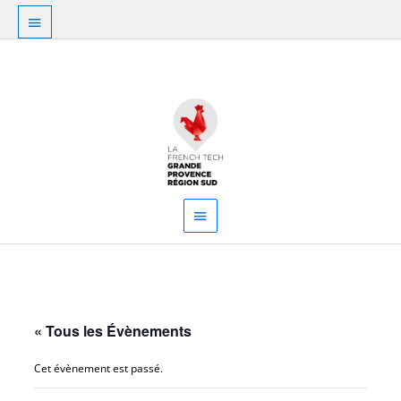
Aller
Au
au
dessus
contenu
Menu
de
principal
l'en-
tête
« Tous les Évènements
Cet évènement est passé.