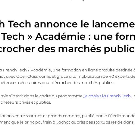
h Tech annonce le lanceme
h Tech » Académie : une for
écrocher des marchés public
a French Tech » Académie, une formation en ligne gratuite destinée à 
 avec OpenClassrooms, et grâce à la mobilisation de 40 experts d
pétences nécessaires pour décrocher des marchés publics.
adémie s’inscrit dans le cadre du programme
Je choisis la French Tech
, 
acheteurs privés et publics.
elations entre startups et grands comptes, publié par le Médiateur d
ment que le principal frein à l’achat auprès des startups réside dan