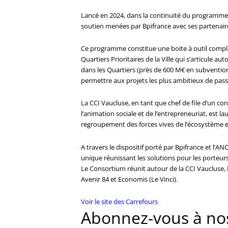
Lancé en 2024, dans la continuité du programme «
soutien menées par Bpifrance avec ses partenaires
Ce programme constitue une boite à outil complè
Quartiers Prioritaires de la Ville qui s’articule a
dans les Quartiers (près de 600 M€ en subventio
permettre aux projets les plus ambitieux de passe
La CCI Vaucluse, en tant que chef de file d’un c
l’animation sociale et de l’entrepreneuriat, est l
regroupement des forces vives de l’écosystème e
A travers le dispositif porté par Bpifrance et l’AN
unique réunissant les solutions pour les porteurs 
Le Consortium réunit autour de la CCI Vaucluse, Fr
Avenir 84 et Economis (Le Vinci).
Voir le site des Carrefours
Abonnez-vous à nos