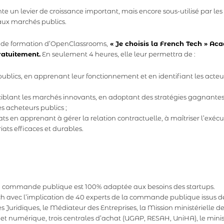
un levier de croissance important, mais encore sous-utilisé par les 
 aux marchés publics.
e de formation d’OpenClassrooms,
« Je choisis la French Tech » Aca
ratuitement.
En seulement 4 heures, elle leur permettra de :
ublics, en apprenant leur fonctionnement et en identifiant les acteur
ciblant les marchés innovants, en adoptant des stratégies gagnantes, 
es acheteurs publics ;
ts en apprenant à gérer la relation contractuelle, à maîtriser l’exécut
ats efficaces et durables.
 la commande publique est 100% adaptée aux besoins des startups.
ch avec l’implication de 40 experts de la commande publique issus de 
res Juridiques, le Médiateur des Entreprises, la Mission ministérielle 
e et numérique, trois centrales d’achat (UGAP, RESAH, UniHA), le min