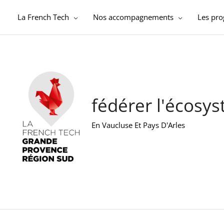
Aller
au
La French Tech
Nos accompagnements
Les pr
contenu
fédérer l'écosy
En Vaucluse Et Pays D'Arles