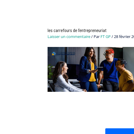
Navigation
des
articles
les carrefours de l’entrepreneuriat
Laisser un commentaire
/ Par
FT GP
/
28 février 