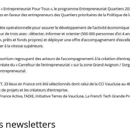
 Entrepreneuriat Pour Tous », le programme Entrepreneuriat Quartiers 2030 v
 en faveur des entrepreneurs des Quartiers prioritaires de la Politique de la
te opérationnelle pour assurer le développement de l’activité économique et
utour de trois axes : détecter, informer et orienter (500 000 personnes d’ici 4 
n, prêts et fonds propres) et déployer une offre d’accompagnement d’excell
r à la vitesse supérieure.
onsortium regroupant des acteurs de l’accompagnement à la création d’entrepr
auréate du « Carrefour de l’entrepreneuriat » sur la zone Grand Avignon / Sorg
ntrepreneurial.
CT, 33 lieux en France ont été sélectionnés dont celui de la CCI Vaucluse au 46 
de projets et les créateurs d’entreprise.
ance Active, l’ADIE, Initiative Terres de Vaucluse, La French Tech Grande Prov
 newsletters