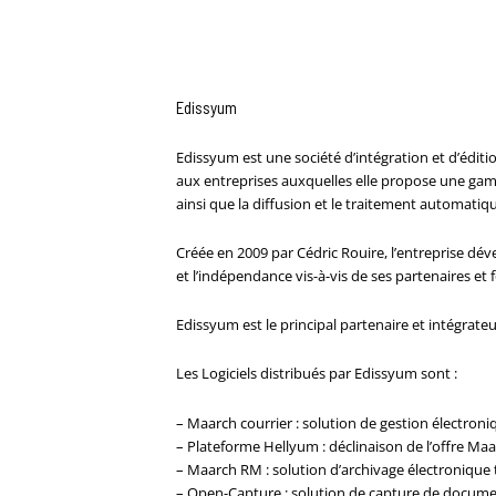
Edissyum
Edissyum est une société d’intégration et d’éditio
aux entreprises auxquelles elle propose une gamm
ainsi que la diffusion et le traitement automatiqu
Créée en 2009 par Cédric Rouire, l’entreprise dév
et l’indépendance vis-à-vis de ses partenaires e
Edissyum est le principal partenaire et intégrateur
Les Logiciels distribués par Edissyum sont :
– Maarch courrier : solution de gestion électroniq
– Plateforme Hellyum : déclinaison de l’offre Maa
– Maarch RM : solution d’archivage électronique
– Open-Capture : solution de capture de docume