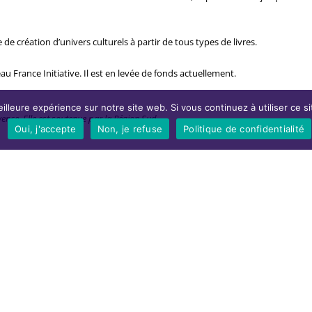
de création d’univers culturels à partir de tous types de livres.
au France Initiative. Il est en levée de fonds actuellement.
illeure expérience sur notre site web. Si vous continuez à utiliser ce 
nce. Elle est soutenue par la Région Sud.
Oui, j'accepte
Non, je refuse
Politique de confidentialité
de scooter et moto, la réussite de la Bécanerie passe par l’investissement et