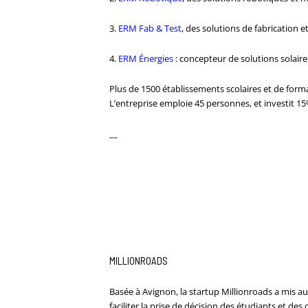
3.
ERM Fab & Test
, des solutions de fabrication e
4.
ERM Énergies
: concepteur de solutions solaires
Plus de 1500 établissements scolaires et de form
L’entreprise emploie 45 personnes, et investit 15
__
MILLIONROADS
Basée à Avignon, la startup Millionroads a mis au 
faciliter la prise de décision des étudiants et de