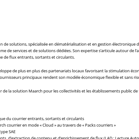
n de solutions, spécialisée en dématérialisation et en gestion électronique d
e de services et de solutions dédiées. Son expertise s’articule autour de l
e de flux entrants, sortants et circulants.
eloppe de plus en plus des partenariats locaux favorisant la stimulation écono
t fournisseurs principaux rendent son modèle économique flexible et sans ris
 de la solution Maarch pour les collectivités et les établissements public de t
ue du courrier entrants, sortants et circulants
rch courrier en mode « Cloud » au travers de « Packs courriers »
 type SAE
nts, d’extraction de contenu et d’enrichissement de flux (LAD : Lecture A