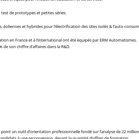
t test de prototypes et petites séries.
, éoliennes et hybrides pour l’électrification des sites isolés & l’auto-cons
ation en France et à l’international ont été équipés par ERM Automatismes.
% de son chiffre d’affaires dans la R&D.
point un outil d’orientation professionnelle fondé sur l’analyse de 22 million
s candidats à une reconversion, devant la quantité d’offres de formation.