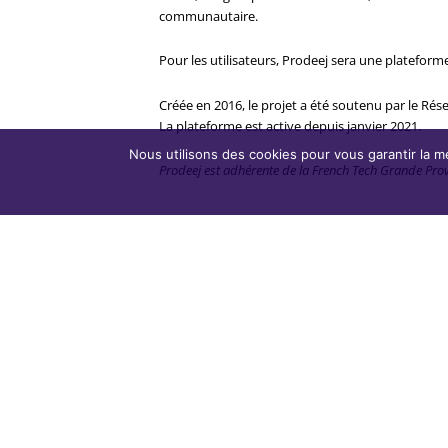
communautaire.
Pour les utilisateurs, Prodeej sera une plateforme 
Créée en 2016, le projet a été soutenu par le Rése
La plateforme est active depuis janvier 2021.
Nous utilisons des cookies pour vous garantir la me
Prodeej est adhérente de la French Tech Grande Prove
__
La Bécanerie
Marketplace leader en France des pièces détachées 