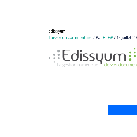
Navigation
des
articles
edissyum
Laisser un commentaire
/ Par
FT GP
/
14 juillet 2