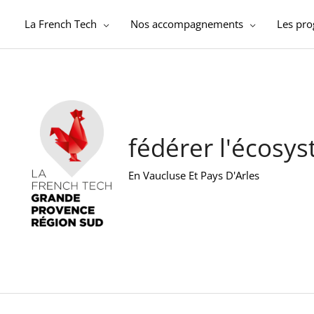
Aller
au
La French Tech
Nos accompagnements
Les pr
contenu
fédérer l'écosy
En Vaucluse Et Pays D'Arles