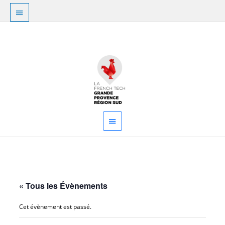
Aller
Au
au
dessus
contenu
Menu
de
principal
l'en-
tête
« Tous les Évènements
Cet évènement est passé.