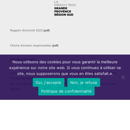
Rapport d'activité 2023
(pdf)
Charte d'achats responsables
(pdf)
Articles récents
Nous utilisons des cookies pour vous garantir la meilleure
Demo Day de la Start Tech – Session 8 – 2026
expérience sur notre site web. Si vous continuez à utiliser ce
Le Cabinet Causse & Associés reconduit son partenariat avec la French Tech
site, nous supposerons que vous en êtes satisfait.e.
Grande Provence
Oui, j'accepte
Non, je refuse
Les startups de la French Tech Grande Provence pitchent lors de la journée
DecisIA
Politique de confidentialité
Menu
Politique de confidentialité
Mentions légales
Kit médias