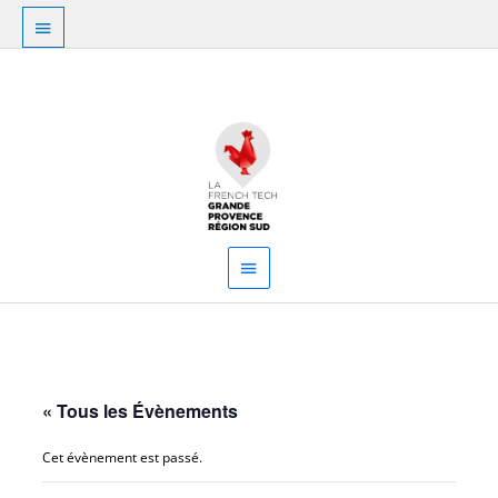
Aller
Au
au
dessus
contenu
Menu
de
principal
l'en-
tête
« Tous les Évènements
Cet évènement est passé.