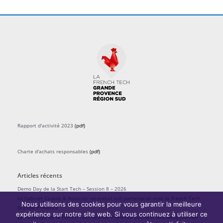
Rapport d'activité 2023
(pdf)
Charte d'achats responsables
(pdf)
Articles récents
Demo Day de la Start Tech – Session 8 – 2026
Le Cabinet Causse & Associés reconduit son partenariat avec la French Tech
Nous utilisons des cookies pour vous garantir la meilleure
Grande Provence
expérience sur notre site web. Si vous continuez à utiliser ce
Les startups de la French Tech Grande Provence pitchent lors de la journée