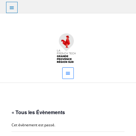
Aller
Au
au
dessus
contenu
Menu
de
principal
l'en-
tête
« Tous les Évènements
Cet évènement est passé.