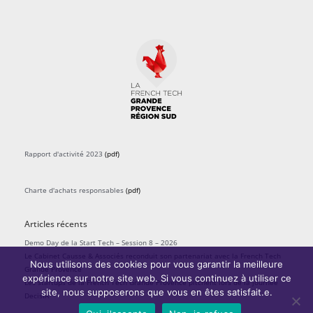
Rapport d'activité 2023
(pdf)
Charte d'achats responsables
(pdf)
Articles récents
Demo Day de la Start Tech – Session 8 – 2026
Le Cabinet Causse & Associés reconduit son partenariat avec la French Tech
Nous utilisons des cookies pour vous garantir la meilleure
Grande Provence
expérience sur notre site web. Si vous continuez à utiliser ce
Les startups de la French Tech Grande Provence pitchent lors de la journée
site, nous supposerons que vous en êtes satisfait.e.
DecisIA