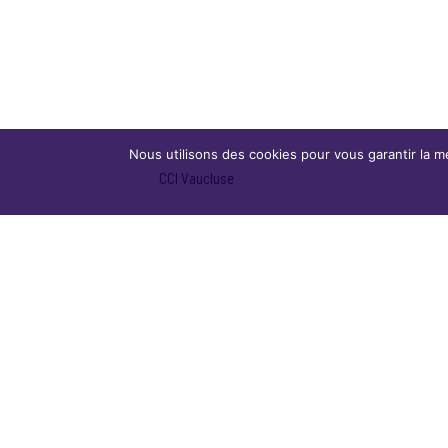
Nous utilisons des cookies pour vous garantir la me
CCI Vaucluse
Young Entrepreneurshio Society