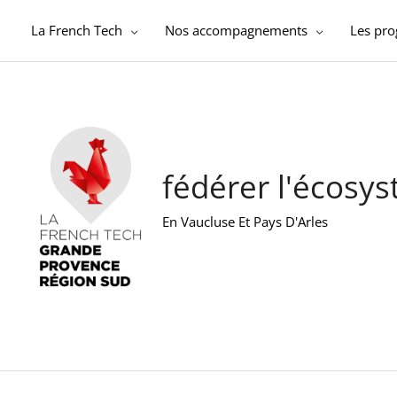
Aller
au
La French Tech
Nos accompagnements
Les pr
contenu
fédérer l'écosy
En Vaucluse Et Pays D'Arles