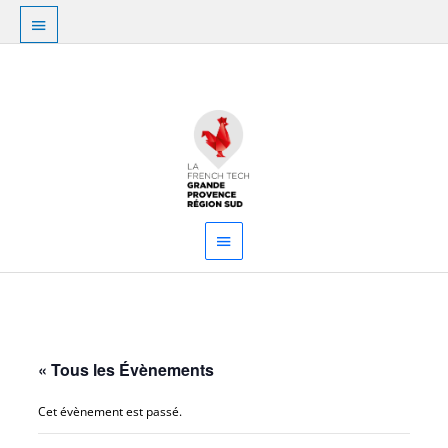
Aller
Au
au
dessus
contenu
Menu
de
principal
l'en-
tête
« Tous les Évènements
Cet évènement est passé.