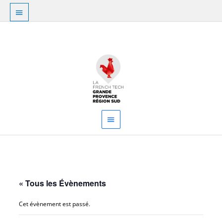
Aller
Au
au
dessus
contenu
Menu
de
principal
l'en-
tête
« Tous les Évènements
Cet évènement est passé.