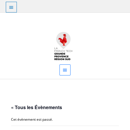
Aller
Au
au
dessus
contenu
Menu
de
principal
l'en-
tête
« Tous les Évènements
Cet évènement est passé.