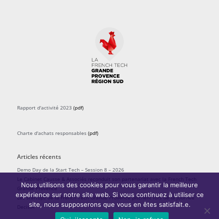
Rapport d'activité 2023
(pdf)
Charte d'achats responsables
(pdf)
Articles récents
Demo Day de la Start Tech – Session 8 – 2026
Le Cabinet Causse & Associés reconduit son partenariat avec la French Tech
Nous utilisons des cookies pour vous garantir la meilleure
Grande Provence
expérience sur notre site web. Si vous continuez à utiliser ce
Les startups de la French Tech Grande Provence pitchent lors de la journée
site, nous supposerons que vous en êtes satisfait.e.
DecisIA